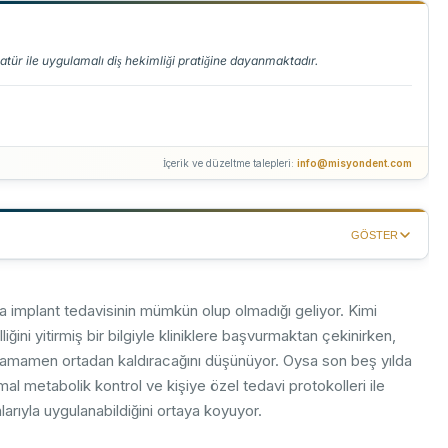
eratür ile uygulamalı diş hekimliği pratiğine dayanmaktadır.
İçerik ve düzeltme talepleri:
info@misyondent.com
GÖSTER
aradigmalar ve Yeni Veriler
da implant tedavisinin mümkün olup olmadığı geliyor. Kimi
syon Süreci
iğini yitirmiş bir bilgiyle kliniklere başvurmaktan çekinirken,
ını tamamen ortadan kaldıracağını düşünüyor. Oysa son beş yılda
mal metabolik kontrol ve kişiye özel tedavi protokolleri ile
larıyla uygulanabildiğini ortaya koyuyor.
ludur?