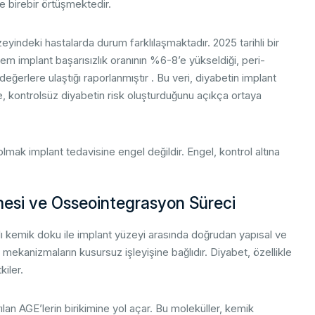
se birebir örtüşmektedir.
yindeki hastalarda durum farklılaşmaktadır. 2025 tarihli bir
m implant başarısızlık oranının %6-8’e yükseldiği, peri-
eğerlere ulaştığı raporlanmıştır . Bu veri, diyabetin implant
e, kontrolsüz diyabetin risk oluşturduğunu açıkça ortaya
lmak implant tedavisine engel değildir. Engel, kontrol altına
şmesi ve Osseointegrasyon Süreci
lı kemik doku ile implant yüzeyi arasında doğrudan yapısal ve
 mekanizmaların kusursuz işleyişine bağlıdır. Diyabet, özellikle
kiler.
rılan AGE’lerin birikimine yol açar. Bu moleküller, kemik