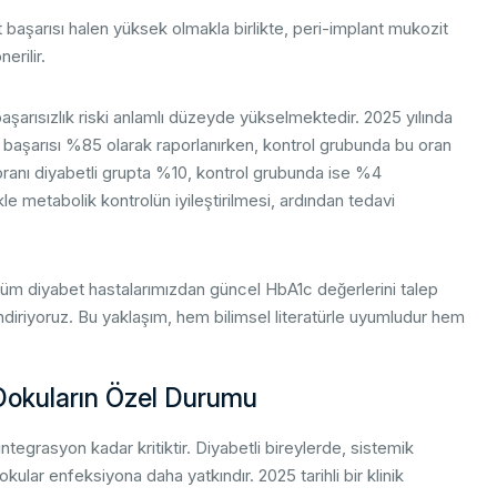
 başarısı halen yüksek olmakla birlikte, peri-implant mukozit
erilir.
şarısızlık riski anlamlı düzeyde yükselmektedir. 2025 yılında
t başarısı %85 olarak raporlanırken, kontrol grubunda bu oran
oranı diyabetli grupta %10, kontrol grubunda ise %4
 metabolik kontrolün iyileştirilmesi, ardından tedavi
 tüm diyabet hastalarımızdan güncel HbA1c değerlerini talep
endiriyoruz. Bu yaklaşım, hem bilimsel literatürle uyumludur hem
Dokuların Özel Durumu
tegrasyon kadar kritiktir. Diyabetli bireylerde, sistemik
ular enfeksiyona daha yatkındır. 2025 tarihli bir klinik