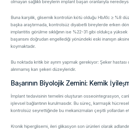
olmayan sağlıklı bireylerin implant başarı oranlarıyla neredey
Buna karşılık, glisemik kontrolün kötü olduğu HbA1c ≥ %8 düze
başka araştırmada, kontrolsüz diyabetli bireylerde erken döne
implantitis görülme sıklığının ise %22-31 gibi oldukça yüksek d
başarısını doğrudan engellediği yönündeki eski inanışın aksin
koymaktadır.
Bu noktada kritik bir ayrım yapmak gerekiyor: Şeker hastası o
alınmamış kan şekeri düzeyleridir.
Başarının Biyolojik Zemini: Kemik İyile
İmplant tedavisinin temelini oluşturan osseointegrasyon, can
işlevsel bağlantının kurulmasıdır. Bu süreç, karmaşık hücresel
kontrolsüz seyrettiğinde bu mekanizmaları çeşitli yollardan et
Kronik hiperglisemi, ileri glikasyon son ürünleri olarak adlandı