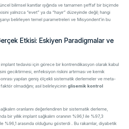
Aşama
güncel bilimsel kanıtlar ışığında ve tamamen şeffaf bir biçimde
kisini yalnızca “evet” ya da “hayır” düzeyinde değil; hangi
şarıyı belirleyen temel parametreleri ve Misyondent’in bu
i Protokolleri
Gerçek Etkisi: Eskiyen Paradigmalar ve
, implant tedavisi için görece bir kontrendikasyon olarak kabul
sini geciktirmesi, enfeksiyon riskini artırması ve kemik
nrası yapılan geniş ölçekli sistematik derlemeler ve meta-
faktör olmadığını; asıl belirleyicinin
glisemik kontrol
sağkalım oranlarını değerlendiren bir sistematik derleme,
ında bir yıllık implant sağkalım oranının %96,1 ile %97,3
3 ile %96,1 arasında olduğunu gösterdi . Bu rakamlar, diyabetik