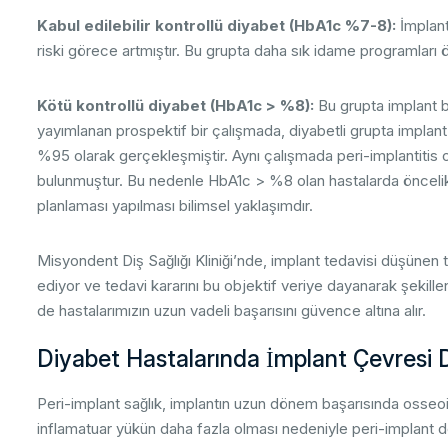
Kabul edilebilir kontrollü diyabet (HbA1c %7-8):
İmplant
riski görece artmıştır. Bu grupta daha sık idame programları ön
Kötü kontrollü diyabet (HbA1c > %8):
Bu grupta implant ba
yayımlanan prospektif bir çalışmada, diyabetli grupta implan
%95 olarak gerçekleşmiştir. Aynı çalışmada peri-implantitis 
bulunmuştur. Bu nedenle HbA1c > %8 olan hastalarda öncelikle
planlaması yapılması bilimsel yaklaşımdır.
Misyondent Diş Sağlığı Kliniği’nde, implant tedavisi düşünen
ediyor ve tedavi kararını bu objektif veriye dayanarak şekill
de hastalarımızın uzun vadeli başarısını güvence altına alır.
Diyabet Hastalarında İmplant Çevresi 
Peri-implant sağlık, implantın uzun dönem başarısında osseoin
inflamatuar yükün daha fazla olması nedeniyle peri-implant dok