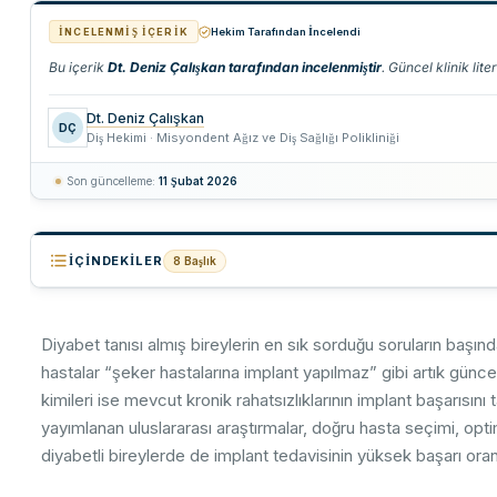
İNCELENMIŞ İÇERIK
Hekim Tarafından İncelendi
Bu içerik
Dt. Deniz Çalışkan tarafından incelenmiştir
. Güncel klinik lit
Dt. Deniz Çalışkan
DÇ
Diş Hekimi · Misyondent Ağız ve Diş Sağlığı Polikliniği
Son güncelleme:
11 Şubat 2026
İÇINDEKILER
8 Başlık
Diyabetin İmplant Başarısı Üzerindeki Gerçek Etkisi: Eskiyen P
01
Diyabet tanısı almış bireylerin en sık sorduğu soruların başın
Başarının Biyolojik Zemini: Kemik İyileşmesi ve Osseointegra
02
hastalar “şeker hastalarına implant yapılmaz” gibi artık güncell
HbA1c Eşik Değerleri: Başarıyı Öngören Bilimsel Gösterge
03
kimileri ise mevcut kronik rahatsızlıklarının implant başarıs
yayımlanan uluslararası araştırmalar, doğru hasta seçimi, opti
Diyabet Hastalarında İmplant Çevresi Dokuların Özel Durumu
04
diyabetli bireylerde de implant tedavisinin yüksek başarı oran
Tedavi Öncesi Hazırlık: Multidisipliner Yaklaşım Neden Zorun
05