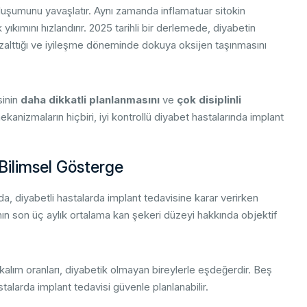
oluşumunu yavaşlatır. Aynı zamanda inflamatuar sitokin
k yıkımını hızlandırır. 2025 tarihli bir derlemede, diyabetin
zalttığı ve iyileşme döneminde dokuya oksijen taşınmasını
sinin
daha dikkatli planlanmasını
ve
çok disiplinli
kanizmaların hiçbiri, iyi kontrollü diyabet hastalarında implant
 Bilimsel Gösterge
da, diyabetli hastalarda implant tedavisine karar verirken
anın son üç aylık ortalama kan şekeri düzeyi hakkında objektif
alım oranları, diyabetik olmayan bireylerle eşdeğerdir. Beş
stalarda implant tedavisi güvenle planlanabilir.