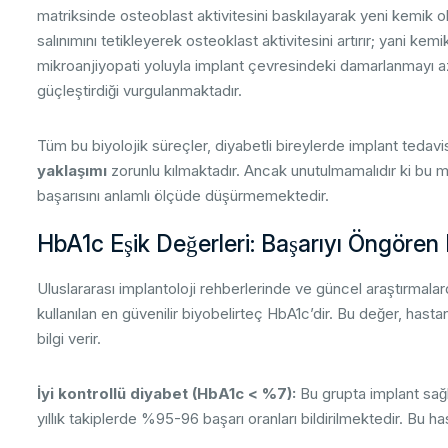
matriksinde osteoblast aktivitesini baskılayarak yeni kemik 
salınımını tetikleyerek osteoklast aktivitesini artırır; yani kemi
mikroanjiyopati yoluyla implant çevresindeki damarlanmayı a
güçleştirdiği vurgulanmaktadır.
Tüm bu biyolojik süreçler, diyabetli bireylerde implant tedavi
yaklaşımı
zorunlu kılmaktadır. Ancak unutulmamalıdır ki bu me
başarısını anlamlı ölçüde düşürmemektedir.
HbA1c Eşik Değerleri: Başarıyı Öngören
Uluslararası implantoloji rehberlerinde ve güncel araştırmalar
kullanılan en güvenilir biyobelirteç HbA1c’dir. Bu değer, hast
bilgi verir.
İyi kontrollü diyabet (HbA1c < %7):
Bu grupta implant sağk
yıllık takiplerde %95-96 başarı oranları bildirilmektedir. Bu ha