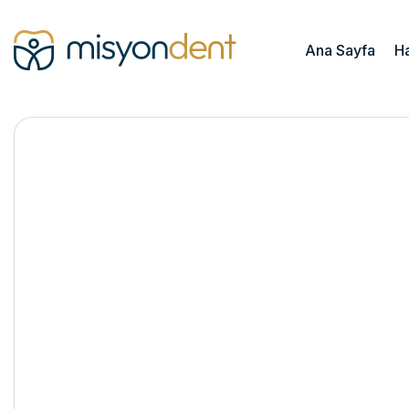
Ana Sayfa
H
Şeker Hastalarına 