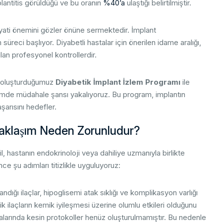
lantitis görüldüğü ve bu oranın
%40’a
ulaştığı belirtilmiştir.
ati önemini gözler önüne sermektedir. İmplant
süreci başlıyor. Diyabetli hastalar için önerilen idame aralığı,
ılan profesyonel kontrollerdir.
l oluşturduğumuz
Diyabetik İmplant İzlem Programı
ile
nemde müdahale şansı yakalıyoruz. Bu program, implantın
aşarısını hedefler.
 Yaklaşım Neden Zorunludur?
l, hastanın endokrinoloji veya dahiliye uzmanıyla birlikte
e şu adımları titizlikle uyguluyoruz:
dığı ilaçlar, hipoglisemi atak sıklığı ve komplikasyon varlığı
k ilaçların kemik iyileşmesi üzerine olumlu etkileri olduğunu
alarında kesin protokoller henüz oluşturulmamıştır. Bu nedenle