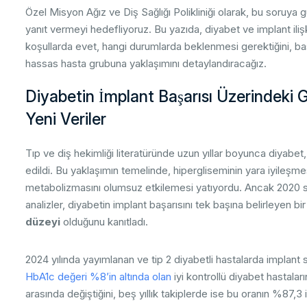
Cerrahi Protokol ve İmplant Seçimi: Hassasiyet Gerektiren 
Özel Misyon Ağız ve Diş Sağlığı Polikliniği olarak, bu soruya 
06
yanıt vermeyi hedefliyoruz. Bu yazıda, diyabet ve implant iliş
Başarıyı Kalıcı Kılmak: Diyabetli Hastada Uzun Dönem İdame
07
koşullarda evet, hangi durumlarda beklenmesi gerektiğini, ba
Misyondent Farkı: Kişiye Özel Tıbbi Yaklaşım ve Güvenli Tedav
08
hassas hasta grubuna yaklaşımını detaylandıracağız.
Diyabetin İmplant Başarısı Üzerindeki 
Yeni Veriler
Tıp ve diş hekimliği literatüründe uzun yıllar boyunca diyabet
edildi. Bu yaklaşımın temelinde, hipergliseminin yara iyileşme
metabolizmasını olumsuz etkilemesi yatıyordu. Ancak 2020 so
analizler, diyabetin implant başarısını tek başına belirleyen bir 
düzeyi
olduğunu kanıtladı.
2024 yılında yayımlanan ve tip 2 diyabetli hastalarda implant 
HbA1c değeri %8’in altında olan
iyi kontrollü diyabet hastalar
arasında değiştiğini, beş yıllık takiplerde ise bu oranın %87,