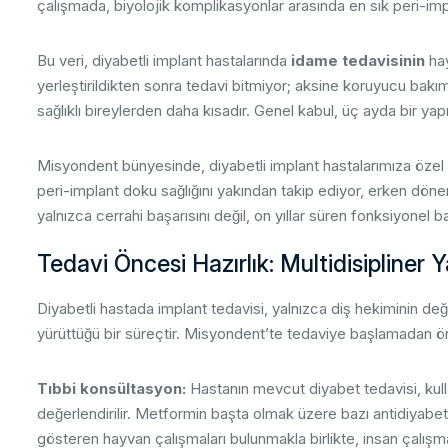
çalışmada, biyolojik komplikasyonlar arasında en sık peri-imp
Bu veri, diyabetli implant hastalarında
idame tedavisinin
hay
yerleştirildikten sonra tedavi bitmiyor; aksine koruyucu bakım 
sağlıklı bireylerden daha kısadır. Genel kabul, üç ayda bir yap
Misyondent bünyesinde, diyabetli implant hastalarımıza öze
peri-implant doku sağlığını yakından takip ediyor, erken dö
yalnızca cerrahi başarısını değil, on yıllar süren fonksiyonel b
Tedavi Öncesi Hazırlık: Multidisipliner
Diyabetli hastada implant tedavisi, yalnızca diş hekiminin deği
yürüttüğü bir süreçtir. Misyondent’te tedaviye başlamadan önc
Tıbbi konsültasyon:
Hastanın mevcut diyabet tedavisi, kullan
değerlendirilir. Metformin başta olmak üzere bazı antidiyabeti
gösteren hayvan çalışmaları bulunmakla birlikte, insan çalışm