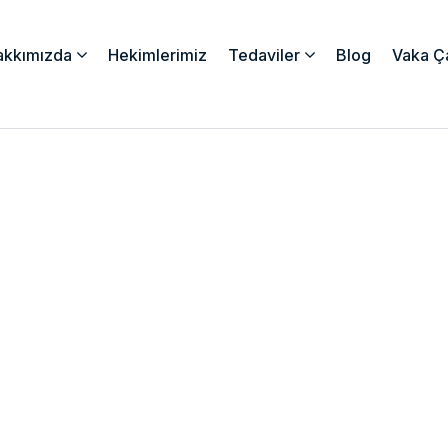
akkımızda
Hekimlerimiz
Tedaviler
Blog
Vaka Ça
İmplant Yapılır mı?