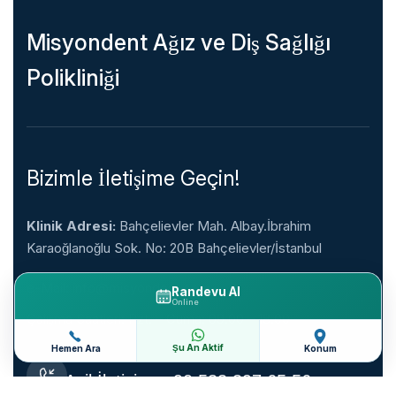
Misyondent Ağız ve Diş Sağlığı
Polikliniği
Bizimle İletişime Geçin!
Klinik Adresi:
Bahçelievler Mah. Albay.İbrahim
Karaoğlanoğlu Sok. No: 20B Bahçelievler/İstanbul
e-Mail:
info@misyondent.com
Randevu Al
Online
Çalışma Saatleri:
Pzt. – Cuma: 09.00 – 18.00
Şu An Aktif
Hemen Ara
Konum
Acil İletişim: +90 533 397 65 56