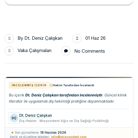
By
Dt. Deniz Çalışkan
01 Haz 26
Vaka Çalışmaları
No Comments
İNCELENMIŞ İÇERIK
Hekim Tarafından İncelendi
Bu içerik
Dt. Deniz Çalışkan tarafından incelenmiştir
. Güncel klinik
literatür ile uygulamalı diş hekimliği pratiğine dayanmaktadır.
Dt. Deniz Çalışkan
DÇ
Diş Hekimi · Misyondent Ağız ve Diş Sağlığı Polikliniği
Son güncelleme:
18 Haziran 2026
İçerik ve düzeltme talepleri:
info@misyondent.com