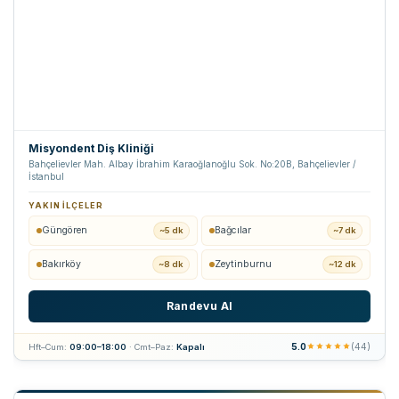
Misyondent Diş Kliniği
Bahçelievler Mah. Albay İbrahim Karaoğlanoğlu Sok. No:20B, Bahçelievler /
İstanbul
YAKIN İLÇELER
Güngören
Bağcılar
~5 dk
~7 dk
Bakırköy
Zeytinburnu
~8 dk
~12 dk
Randevu Al
5.0
(44)
Hft–Cum:
09:00–18:00
· Cmt–Paz:
Kapalı