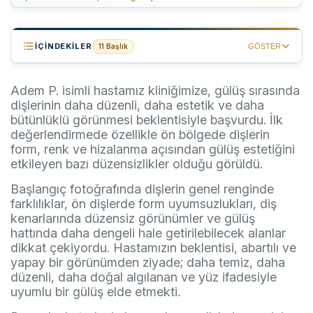
İÇINDEKILER
11 Başlık
GÖSTER
Uygulanan Tedavi
01
Adem P. isimli hastamız kliniğimize, gülüş sırasında
dişlerinin daha düzenli, daha estetik ve daha
Hastamızın Başlangıçtaki Beklentisi Neydi?
02
bütünlüklü görünmesi beklentisiyle başvurdu. İlk
Başlangıç Fotoğrafında Neler Değerlendirildi?
03
değerlendirmede özellikle ön bölgede dişlerin
form, renk ve hizalanma açısından gülüş estetiğini
Röntgen Değerlendirmesi Neden Yapıldı?
04
etkileyen bazı düzensizlikler olduğu görüldü.
Hastamız Kliniğe Kaç Kez Geldi?
05
Başlangıç fotoğrafında dişlerin genel renginde
farklılıklar, ön dişlerde form uyumsuzlukları, diş
Neden 20 Lamina Kaplama Planlandı?
06
kenarlarında düzensiz görünümler ve gülüş
Lamina Kaplama Planlamasında Nelere Dikkat Edildi?
hattında daha dengeli hale getirilebilecek alanlar
07
dikkat çekiyordu. Hastamızın beklentisi, abartılı ve
Tedavi Sonucunda Nasıl Bir Değişim Elde Edildi?
08
yapay bir görünümden ziyade; daha temiz, daha
düzenli, daha doğal algılanan ve yüz ifadesiyle
Bu Tedavi Süreci Kimler İçin Yol Gösterici Olabilir?
09
uyumlu bir gülüş elde etmekti.
Sık Sorulan Sorular
10