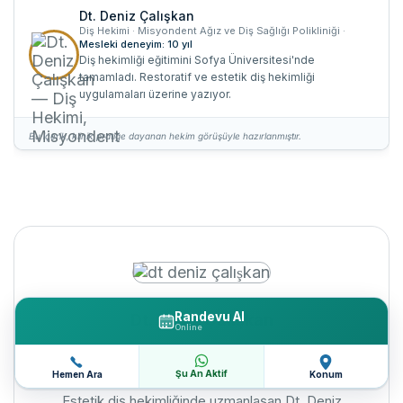
Dt. Deniz Çalışkan
Diş Hekimi · Misyondent Ağız ve Diş Sağlığı Polikliniği ·
Mesleki deneyim: 10 yıl
Diş hekimliği eğitimini Sofya Üniversitesi'nde
tamamladı. Restoratif ve estetik diş hekimliği
uygulamaları üzerine yazıyor.
Bu içerik, klinik pratiğe dayanan hekim görüşüyle hazırlanmıştır.
Randevu Al
Dt. Deniz Çalışkan
Online
Uzman Diş Hekimi
Şu An Aktif
Hemen Ara
Konum
Estetik diş hekimliğinde uzmanlaşan Dt. Deniz