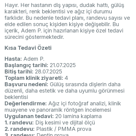
Hayır. Her hastanın diş yapısı, dudak hattı, gülüş
karakteri, renk beklentisi ve ağız içi durumu
farklıdır. Bu nedenle tedavi planı, randevu sayısı ve
elde edilen sonuç kişiden kişiye değişebilir. Bu
içerik, Adem P. için hazırlanan kişiye özel tedavi
sürecini göstermektedir.
Kısa Tedavi Özeti
Hasta:
Adem P.
Başlangıç tarihi:
21.07.2025
Bitiş tarihi:
28.07.2025
Toplam klinik ziyareti:
4
Başvuru nedeni:
Gülüş sırasında dişlerin daha
düzenli, daha estetik ve daha uyumlu görünmesi
beklentisi
Değerlendirme:
Ağız içi fotoğraf analizi, klinik
muayene ve panoramik röntgen incelemesi
Uygulanan tedavi:
20 lamina kaplama
1. randevu:
Diş kesimi ve dijital ölçü
2. randevu:
Plastik / PMMA prova
3. randevu:
Dentin prova