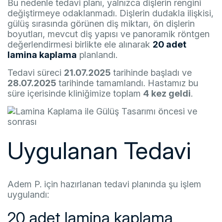
Bu nedenle tedavi planı, yalnızca dişlerin rengini
değiştirmeye odaklanmadı. Dişlerin dudakla ilişkisi,
Sayfa Sonu İçin Uygun Bilgilendirme Notu
11
gülüş sırasında görünen diş miktarı, ön dişlerin
boyutları, mevcut diş yapısı ve panoramik röntgen
değerlendirmesi birlikte ele alınarak
20 adet
lamina kaplama
planlandı.
Tedavi süreci
21.07.2025
tarihinde başladı ve
28.07.2025
tarihinde tamamlandı. Hastamız bu
süre içerisinde kliniğimize toplam
4 kez geldi
.
Uygulanan Tedavi
Adem P. için hazırlanan tedavi planında şu işlem
uygulandı:
20 adet lamina kaplama