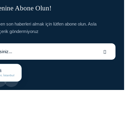
enine Abone Olun!
en son haberleri almak için lütfen abone olun. Asla
çerik göndermiyoruz
i
r, İstanbul