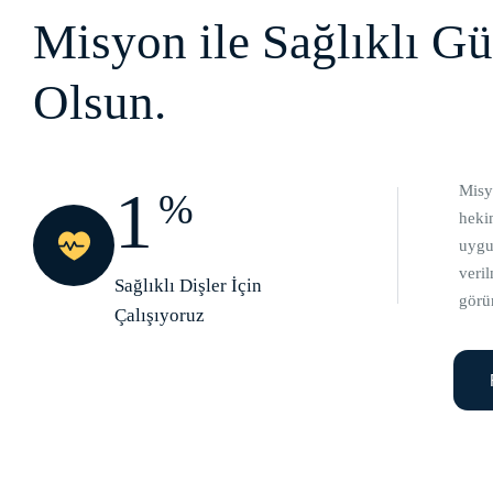
Misyon ile Sağlıklı G
Olsun.
1
Misy
%
hekim
uygu
veri
Sağlıklı Dişler İçin
görü
Çalışıyoruz