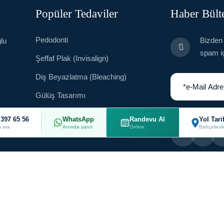
Popüler Tedaviler
Haber Bült
Pedodonti
Bizden 
lu
spam i
Şeffaf Plak (Invisalign)
Diş Beyazlatma (Bleaching)
Gülüş Tasarımı
Zirkonyum Kaplama
 397 65 56
WhatsApp
Randevu Al
Yol Tarif
 ara
Anında yanıt
Online
Bahçelievle